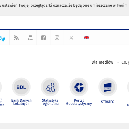
any ustawień Twojej przeglądarki oznacza, że będą one umieszczane w Twoi
Dla mediów
Co, 
ne
Bank Danych
Statystyka
Portal
um
STRATEG
Lokalnych
regionalna
Geostatystyczny
wca
K