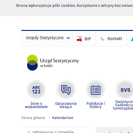
Strona wykorzystuje
pliki cookies
. Korzystanie z witryny bez zmi
Urzędy Statystyczne
Kontakt
BIP
Statystycz
Dane o
Opracowania
Publikacje i
Vademec
województwie
bieżące
foldery
Samorządo
Strona główna
Kalendarium
Informacje o Urzędzie