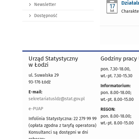
Działa
Newsletter
17
lut
Charakte
Dostępność
Urząd Statystyczny
Godziny pracy
w Łodzi
pon. 7.30-18.00,
ul. Suwalska 29
wt.-pt. 7.30-15.30
93-176 Łódź
Informatorium:
E-mail:
pon. 8.00-18.00;
sekretariatusldz@stat.gov.pl
wt.-pt. 8.00-15.00
e-PUAP
REGON:
pon. 8.00-18.00;
Infolinia Statystyczna: 22 279 99 99
wt.-pt. 8.00-15.00
(opłata zgodna z taryfą operatora)
Konsultanci są dostępni w dni