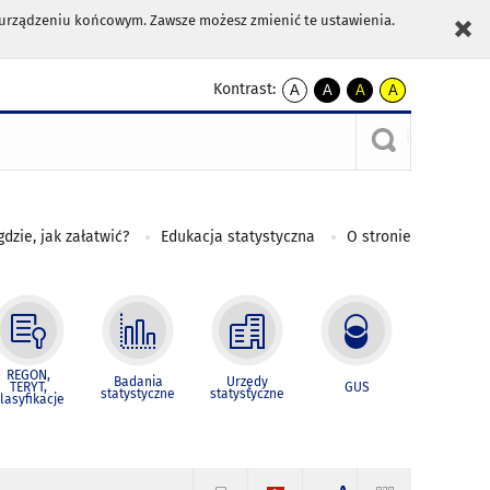
m urządzeniu końcowym. Zawsze możesz zmienić te ustawienia.
Kontrast:
A
A
A
A
kontrast
kontrast
kontrast
kontrast
domyślny
biały
żółty
czarny
tekst
tekst
tekst
na
na
na
czarnym
czarnym
żółtym
gdzie, jak załatwić?
Edukacja statystyczna
O stronie
REGON,
Badania
Urzędy
TERYT,
GUS
statystyczne
statystyczne
lasyfikacje