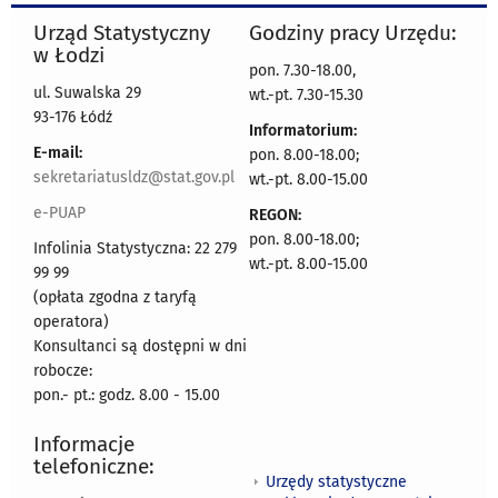
Urząd Statystyczny
Godziny pracy Urzędu:
w Łodzi
pon. 7.30-18.00,
ul. Suwalska 29
wt.-pt. 7.30-15.30
93-176 Łódź
Informatorium:
E-mail:
pon. 8.00-18.00;
sekretariatusldz@stat.gov.pl
wt.-pt. 8.00-15.00
e-PUAP
REGON:
pon. 8.00-18.00;
Infolinia Statystyczna: 22 279
wt.-pt. 8.00-15.00
99 99
(opłata zgodna z taryfą
operatora)
Konsultanci są dostępni w dni
robocze:
pon.- pt.: godz. 8.00 - 15.00
Informacje
telefoniczne:
Urzędy statystyczne