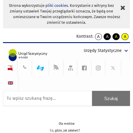
Strona wykorzystuje
pliki cookies
. Korzystanie z witryny bez
zmiany ustawień Twojej przeglądarki oznacza, że będą one
umieszczane w Twoim urządzeniu końcowym. Zawsze możesz
zmienić te ustawienia.
Kontrast:
A
A
A
A
kontrast
kontrast
kontrast
kontra
domyślny
biały
żółty
czarny
Urzędy Statystyczne
tekst
tekst
tekst
na
na
na
czarnym
czarnym
żółtym
Dla mediów
Co, gdzie, jak załatwić?