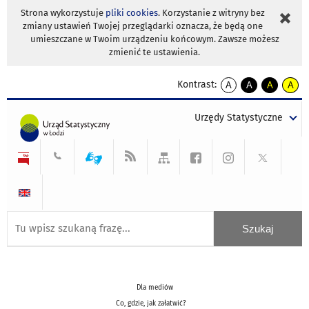
Strona wykorzystuje
pliki cookies
. Korzystanie z witryny bez
zmiany ustawień Twojej przeglądarki oznacza, że będą one
umieszczane w Twoim urządzeniu końcowym. Zawsze możesz
zmienić te ustawienia.
Kontrast:
A
A
A
A
kontrast
kontrast
kontrast
kontra
domyślny
biały
żółty
czarny
Urzędy Statystyczne
tekst
tekst
tekst
na
na
na
czarnym
czarnym
żółtym
Dla mediów
Co, gdzie, jak załatwić?