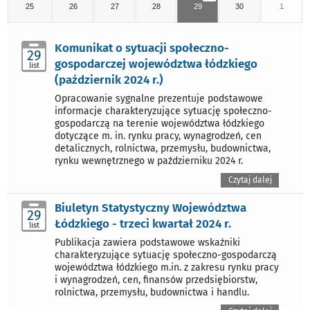
25
26
27
28
29
30
1
Komunikat o sytuacji społeczno-
29
gospodarczej województwa łódzkiego
list
(październik 2024 r.)
Opracowanie sygnalne prezentuje podstawowe
informacje charakteryzujące sytuację społeczno-
gospodarczą na terenie województwa łódzkiego
dotyczące m. in. rynku pracy, wynagrodzeń, cen
detalicznych, rolnictwa, przemysłu, budownictwa,
rynku wewnętrznego w październiku 2024 r.
Czytaj dalej
Biuletyn Statystyczny Województwa
29
Łódzkiego - trzeci kwartał 2024 r.
list
Publikacja zawiera podstawowe wskaźniki
charakteryzujące sytuację społeczno-gospodarczą
województwa łódzkiego m.in. z zakresu rynku pracy
i wynagrodzeń, cen, finansów przedsiębiorstw,
rolnictwa, przemysłu, budownictwa i handlu.