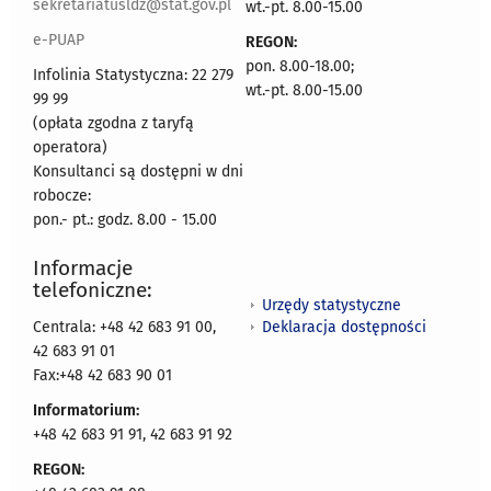
sekretariatusldz@stat.gov.pl
wt.-pt. 8.00-15.00
e-PUAP
REGON:
pon. 8.00-18.00;
Infolinia Statystyczna: 22 279
wt.-pt. 8.00-15.00
99 99
(opłata zgodna z taryfą
operatora)
Konsultanci są dostępni w dni
robocze:
pon.- pt.: godz. 8.00 - 15.00
Informacje
telefoniczne:
Urzędy statystyczne
Deklaracja dostępności
Centrala: +48 42 683 91 00,
42 683 91 01
Fax:+48 42 683 90 01
Informatorium:
+48 42 683 91 91, 42 683 91 92
REGON: