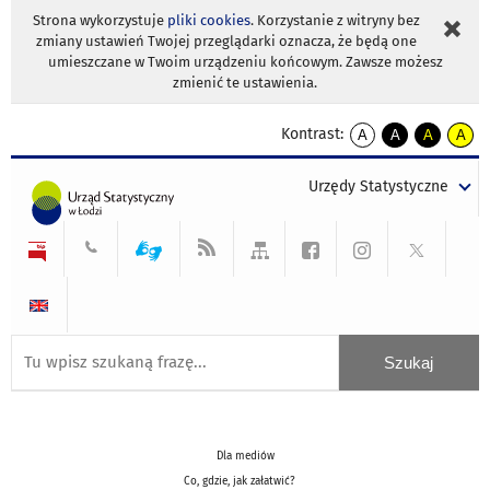
Strona wykorzystuje
pliki cookies
. Korzystanie z witryny bez
zmiany ustawień Twojej przeglądarki oznacza, że będą one
umieszczane w Twoim urządzeniu końcowym. Zawsze możesz
zmienić te ustawienia.
Kontrast:
A
A
A
A
kontrast
kontrast
kontrast
kontra
domyślny
biały
żółty
czarny
Urzędy Statystyczne
tekst
tekst
tekst
na
na
na
czarnym
czarnym
żółtym
Dla mediów
Co, gdzie, jak załatwić?