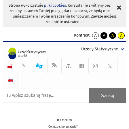
Strona wykorzystuje
pliki cookies
. Korzystanie z witryny bez
zmiany ustawień Twojej przeglądarki oznacza, że będą one
umieszczane w Twoim urządzeniu końcowym. Zawsze możesz
zmienić te ustawienia.
Kontrast:
A
A
A
A
kontrast
kontrast
kontrast
kontra
domyślny
biały
żółty
czarny
Urzędy Statystyczne
tekst
tekst
tekst
na
na
na
czarnym
czarnym
żółtym
Dla mediów
Co, gdzie, jak załatwić?