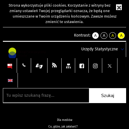
Strona wykorzystuje
pliki cookies
. Korzystanie z witryny bez
zmiany ustawień Twojej przeglądarki oznacza, że będą one
umieszczane w Twoim urządzeniu końcowym. Zawsze możesz
zmienić te ustawienia.
Kontrast:
A
A
A
A
kontrast
kontrast
kontrast
kontra
domyślny
biały
żółty
czarny
Urzędy Statystyczne
tekst
tekst
tekst
na
na
na
czarnym
czarnym
żółtym
Dla mediów
Co, gdzie, jak załatwić?