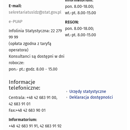
Informatorium:
E-mail:
pon. 8.00-18.00;
sekretariatusldz@stat.gov.pl
wt.-pt. 8.00-15.00
e-PUAP
REGON:
pon. 8.00-18.00;
Infolinia Statystyczna: 22 279
wt.-pt. 8.00-15.00
99 99
(opłata zgodna z taryfą
operatora)
Konsultanci są dostępni w dni
robocze:
pon.- pt.: godz. 8.00 - 15.00
Informacje
telefoniczne:
Urzędy statystyczne
Deklaracja dostępności
Centrala: +48 42 683 91 00,
42 683 91 01
Fax:+48 42 683 90 01
Informatorium:
+48 42 683 91 91, 42 683 91 92