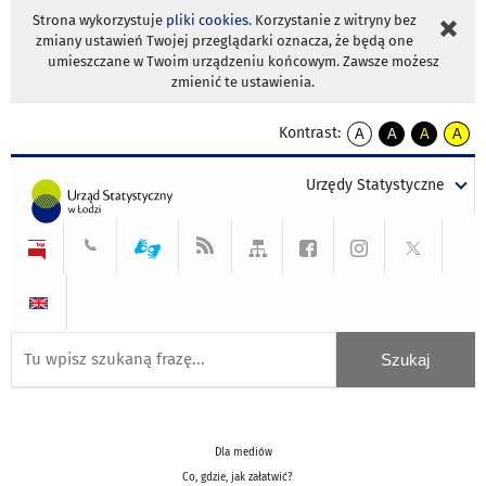
Strona wykorzystuje
pliki cookies
. Korzystanie z witryny bez
zmiany ustawień Twojej przeglądarki oznacza, że będą one
umieszczane w Twoim urządzeniu końcowym. Zawsze możesz
zmienić te ustawienia.
Kontrast:
A
A
A
A
kontrast
kontrast
kontrast
kontra
domyślny
biały
żółty
czarny
Urzędy Statystyczne
tekst
tekst
tekst
na
na
na
czarnym
czarnym
żółtym
Dla mediów
Co, gdzie, jak załatwić?