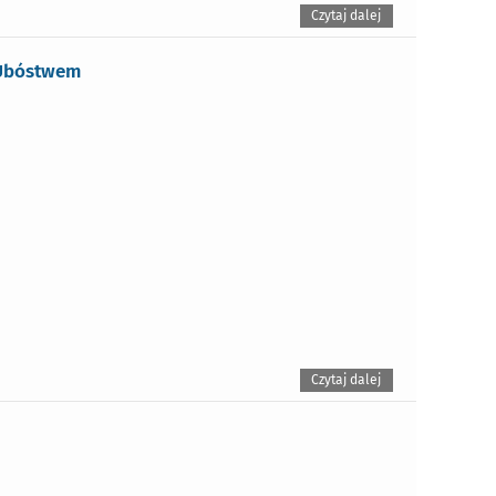
Czytaj dalej
z Ubóstwem
Czytaj dalej