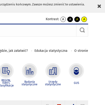
m urządzeniu końcowym. Zawsze możesz zmienić te ustawienia.
Kontrast:
A
A
A
A
kontrast
kontrast
kontrast
kontrast
domyślny
biały
żółty
czarny
tekst
tekst
tekst
na
na
na
czarnym
czarnym
żółtym
gdzie, jak załatwić?
Edukacja statystyczna
O stronie
REGON,
Badania
Urzędy
TERYT,
GUS
statystyczne
statystyczne
lasyfikacje