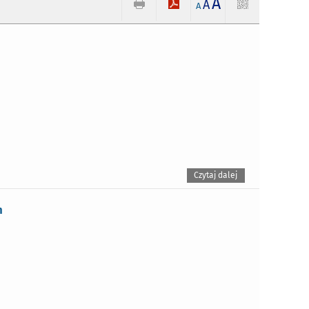
A
A
A
Czytaj dalej
n