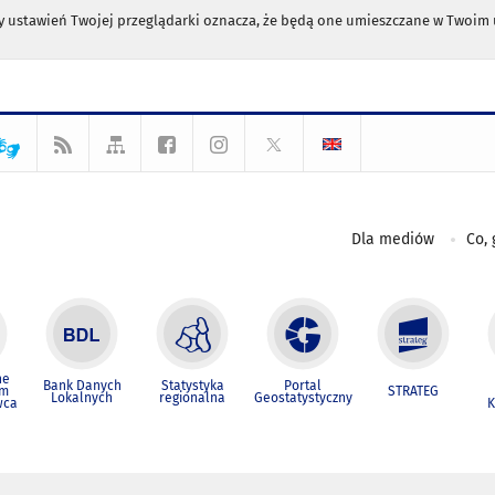
any ustawień Twojej przeglądarki oznacza, że będą one umieszczane w Twoi
Dla mediów
Co, 
ne
Bank Danych
Statystyka
Portal
um
STRATEG
Lokalnych
regionalna
Geostatystyczny
wca
K