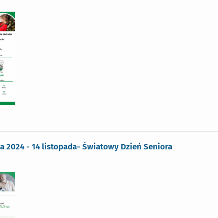
ka 2024 - 14 listopada- Światowy Dzień Seniora