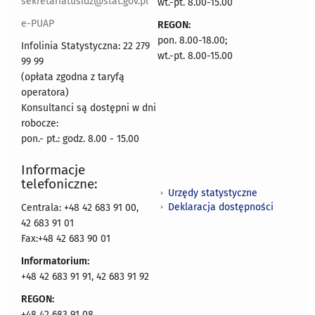
sekretariatusldz@stat.gov.pl
wt.-pt. 8.00-15.00
e-PUAP
REGON:
pon. 8.00-18.00;
Infolinia Statystyczna: 22 279
wt.-pt. 8.00-15.00
99 99
(opłata zgodna z taryfą
operatora)
Konsultanci są dostępni w dni
robocze:
pon.- pt.: godz. 8.00 - 15.00
Informacje
telefoniczne:
Urzędy statystyczne
Deklaracja dostępności
Centrala: +48 42 683 91 00,
42 683 91 01
Fax:+48 42 683 90 01
Informatorium:
+48 42 683 91 91, 42 683 91 92
REGON:
+48 42 683 91 08,