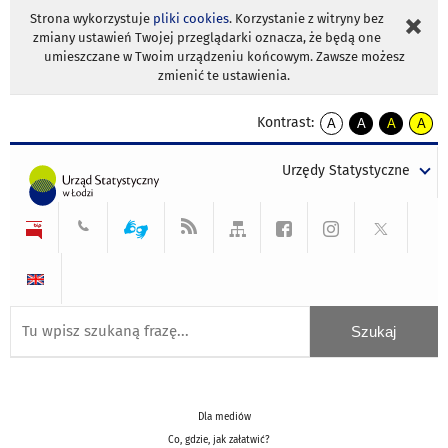
Strona wykorzystuje
pliki cookies
. Korzystanie z witryny bez
zmiany ustawień Twojej przeglądarki oznacza, że będą one
umieszczane w Twoim urządzeniu końcowym. Zawsze możesz
zmienić te ustawienia.
Kontrast:
A
A
A
A
kontrast
kontrast
kontrast
kontra
domyślny
biały
żółty
czarny
Urzędy Statystyczne
tekst
tekst
tekst
na
na
na
czarnym
czarnym
żółtym
Dla mediów
Co, gdzie, jak załatwić?