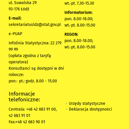
ul. Suwalska 29
wt.-pt. 7.30-15.30
93-176 Łódź
Informatorium:
E-mail:
pon. 8.00-18.00;
sekretariatusldz@stat.gov.pl
wt.-pt. 8.00-15.00
e-PUAP
REGON:
pon. 8.00-18.00;
Infolinia Statystyczna: 22 279
wt.-pt. 8.00-15.00
99 99
(opłata zgodna z taryfą
operatora)
Konsultanci są dostępni w dni
robocze:
pon.- pt.: godz. 8.00 - 15.00
Informacje
telefoniczne:
Urzędy statystyczne
Deklaracja dostępności
Centrala: +48 42 683 91 00,
42 683 91 01
Fax:+48 42 683 90 01