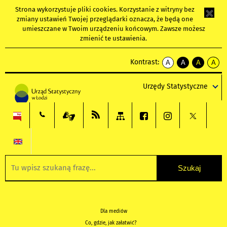
Strona wykorzystuje
pliki cookies
. Korzystanie z witryny bez
zmiany ustawień Twojej przeglądarki oznacza, że będą one
umieszczane w Twoim urządzeniu końcowym. Zawsze możesz
zmienić te ustawienia.
Kontrast:
A
A
A
A
kontrast
kontrast
kontrast
kontra
domyślny
biały
żółty
czarny
Urzędy Statystyczne
tekst
tekst
tekst
na
na
na
czarnym
czarnym
żółtym
Dla mediów
Co, gdzie, jak załatwić?