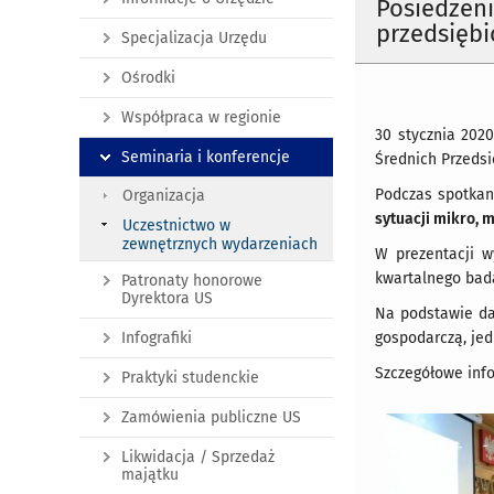
Posiedzeni
przedsięb
Specjalizacja Urzędu
Ośrodki
Współpraca w regionie
30 stycznia 2020
Seminaria i konferencje
Średnich Przeds
Podczas spotkan
Organizacja
sytuacji mikro, 
Uczestnictwo w
zewnętrznych wydarzeniach
W prezentacji w
kwartalnego bada
Patronaty honorowe
Dyrektora US
Na podstawie dan
Infografiki
gospodarczą, jed
Szczegółowe inf
Praktyki studenckie
Zamówienia publiczne US
Likwidacja / Sprzedaż
majątku