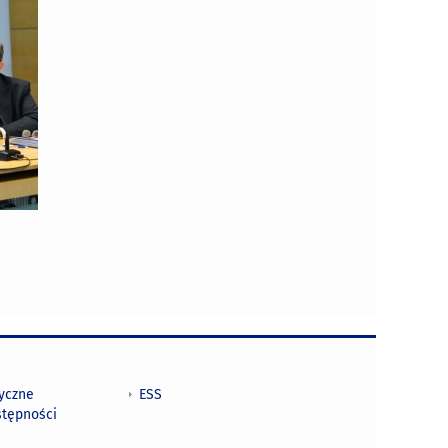
tyczne
ESS
stępności