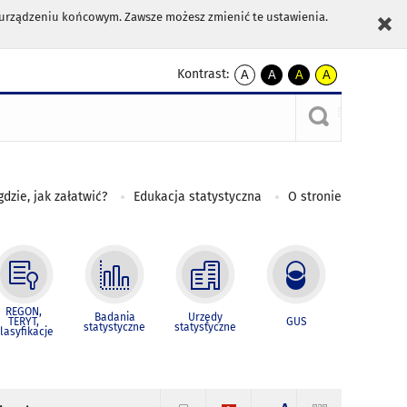
m urządzeniu końcowym. Zawsze możesz zmienić te ustawienia.
Kontrast:
A
A
A
A
kontrast
kontrast
kontrast
kontrast
domyślny
biały
żółty
czarny
tekst
tekst
tekst
na
na
na
czarnym
czarnym
żółtym
gdzie, jak załatwić?
Edukacja statystyczna
O stronie
REGON,
Badania
Urzędy
TERYT,
GUS
statystyczne
statystyczne
lasyfikacje