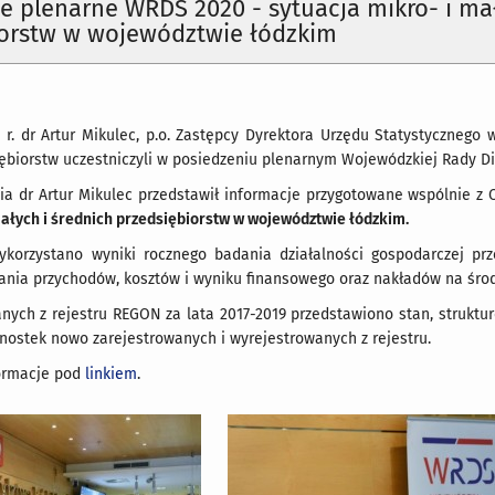
e plenarne WRDS 2020 - sytuacja mikro- i ma
iorstw w województwie łódzkim
 r. dr Artur Mikulec, p.o. Zastępcy Dyrektora Urzędu Statystycznego
iębiorstw uczestniczyli w posiedzeniu plenarnym Wojewódzkiej Rady 
ia dr Artur Mikulec przedstawił informacje przygotowane wspólnie z 
małych i średnich przedsiębiorstw w województwie łódzkim.
ykorzystano wyniki rocznego badania działalności gospodarczej prz
nia przychodów, kosztów i wyniku finansowego oraz nakładów na środki 
ych z rejestru REGON za lata 2017-2019 przedstawiono stan, struktu
nostek nowo zarejestrowanych i wyrejestrowanych z rejestru.
ormacje pod
linkiem
.