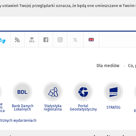
any ustawień Twojej przeglądarki oznacza, że będą one umieszczane w Twoi
Dla mediów
Co, 
ne
Bank Danych
Statystyka
Portal
um
STRATEG
Lokalnych
regionalna
Geostatystyczny
wca
K
trznych wydarzeniach