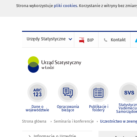
Strona wykorzystuje
pliki cookies
. Korzystanie z witryny bez zmi
Urzędy Statystyczne
Kontakt
BIP
Statystycz
Dane o
Opracowania
Publikacje i
Vademec
województwie
bieżące
foldery
Samorządo
Strona główna
Seminaria i konferencje
Uczestnictwo w zewnę
Informacje o Urzędzie