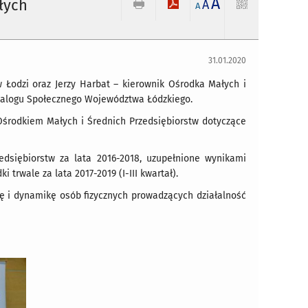
A
łych
A
A
31.01.2020
 w Łodzi oraz Jerzy Harbat – kierownik Ośrodka Małych i
Dialogu Społecznego Województwa Łódzkiego.
Ośrodkiem Małych i Średnich Przedsiębiorstw dotyczące
edsiębiorstw za lata 2016-2018, uzupełnione wynikami
trwale za lata 2017-2019 (I-III kwartał).
rę i dynamikę osób fizycznych prowadzących działalność