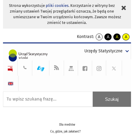
Strona wykorzystuje
pliki cookies
. Korzystanie z witryny bez
zmiany ustawień Twojej przeglądarki oznacza, że będą one
umieszczane w Twoim urządzeniu końcowym. Zawsze możesz
zmienić te ustawienia.
Kontrast:
A
A
A
A
kontrast
kontrast
kontrast
kontra
domyślny
biały
żółty
czarny
Urzędy Statystyczne
tekst
tekst
tekst
na
na
na
czarnym
czarnym
żółtym
Dla mediów
Co, gdzie, jak załatwić?