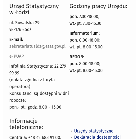
Urząd Statystyczny
Godziny pracy Urzędu:
w Łodzi
pon. 7.30-18.00,
ul. Suwalska 29
wt.-pt. 7.30-15.30
93-176 Łódź
Informatorium:
E-mail:
pon. 8.00-18.00;
sekretariatusldz@stat.gov.pl
wt.-pt. 8.00-15.00
e-PUAP
REGON:
pon. 8.00-18.00;
Infolinia Statystyczna: 22 279
wt.-pt. 8.00-15.00
99 99
(opłata zgodna z taryfą
operatora)
Konsultanci są dostępni w dni
robocze:
pon.- pt.: godz. 8.00 - 15.00
Informacje
telefoniczne:
Urzędy statystyczne
Deklaracja dostępności
Centrala: +48 42 683 91 00,