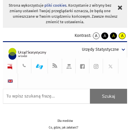
Strona wykorzystuje
pliki cookies
. Korzystanie z witryny bez
zmiany ustawień Twojej przeglądarki oznacza, że będą one
umieszczane w Twoim urządzeniu końcowym. Zawsze możesz
zmienić te ustawienia.
Kontrast:
A
A
A
A
kontrast
kontrast
kontrast
kontra
domyślny
biały
żółty
czarny
Urzędy Statystyczne
tekst
tekst
tekst
na
na
na
czarnym
czarnym
żółtym
Dla mediów
Co, gdzie, jak załatwić?