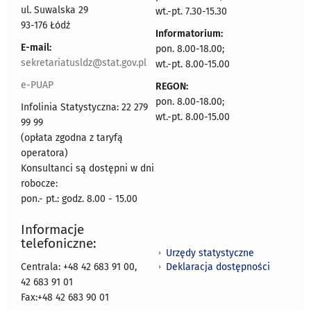
ul. Suwalska 29
wt.-pt. 7.30-15.30
93-176 Łódź
Informatorium:
E-mail:
pon. 8.00-18.00;
sekretariatusldz@stat.gov.pl
wt.-pt. 8.00-15.00
e-PUAP
REGON:
pon. 8.00-18.00;
Infolinia Statystyczna: 22 279
wt.-pt. 8.00-15.00
99 99
(opłata zgodna z taryfą
operatora)
Konsultanci są dostępni w dni
robocze:
pon.- pt.: godz. 8.00 - 15.00
Informacje
telefoniczne:
Urzędy statystyczne
Deklaracja dostępności
Centrala: +48 42 683 91 00,
42 683 91 01
Fax:+48 42 683 90 01