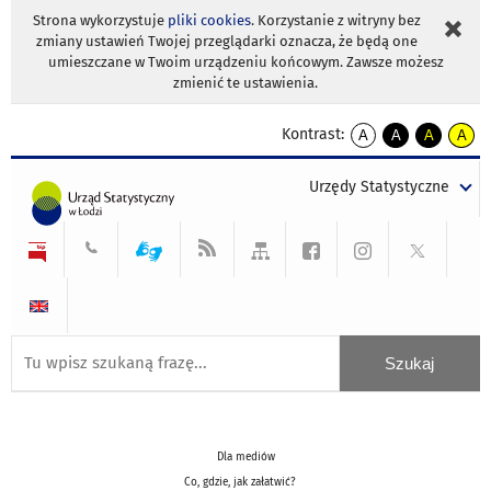
Strona wykorzystuje
pliki cookies
. Korzystanie z witryny bez
zmiany ustawień Twojej przeglądarki oznacza, że będą one
umieszczane w Twoim urządzeniu końcowym. Zawsze możesz
zmienić te ustawienia.
Kontrast:
A
A
A
A
kontrast
kontrast
kontrast
kontra
domyślny
biały
żółty
czarny
Urzędy Statystyczne
tekst
tekst
tekst
na
na
na
czarnym
czarnym
żółtym
Dla mediów
Co, gdzie, jak załatwić?