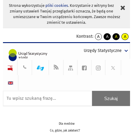
Strona wykorzystuje
pliki cookies
. Korzystanie z witryny bez
zmiany ustawień Twojej przeglądarki oznacza, że będą one
umieszczane w Twoim urządzeniu końcowym. Zawsze możesz
zmienić te ustawienia.
Kontrast:
A
A
A
A
kontrast
kontrast
kontrast
kontra
domyślny
biały
żółty
czarny
Urzędy Statystyczne
tekst
tekst
tekst
na
na
na
czarnym
czarnym
żółtym
Dla mediów
Co, gdzie, jak załatwić?