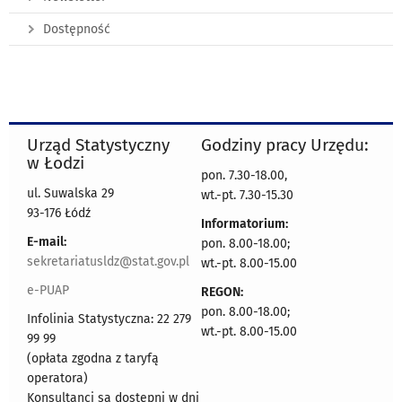
Dostępność
Urząd Statystyczny
Godziny pracy Urzędu:
w Łodzi
pon. 7.30-18.00,
ul. Suwalska 29
wt.-pt. 7.30-15.30
93-176 Łódź
Informatorium:
E-mail:
pon. 8.00-18.00;
sekretariatusldz@stat.gov.pl
wt.-pt. 8.00-15.00
e-PUAP
REGON:
pon. 8.00-18.00;
Infolinia Statystyczna: 22 279
wt.-pt. 8.00-15.00
99 99
(opłata zgodna z taryfą
operatora)
Konsultanci są dostępni w dni