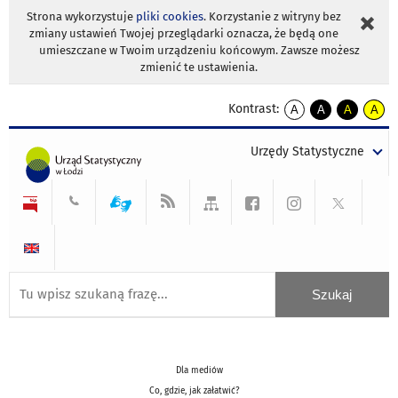
Strona wykorzystuje
pliki cookies
. Korzystanie z witryny bez
zmiany ustawień Twojej przeglądarki oznacza, że będą one
umieszczane w Twoim urządzeniu końcowym. Zawsze możesz
zmienić te ustawienia.
Kontrast:
A
A
A
A
kontrast
kontrast
kontrast
kontra
domyślny
biały
żółty
czarny
Urzędy Statystyczne
tekst
tekst
tekst
na
na
na
czarnym
czarnym
żółtym
Dla mediów
Co, gdzie, jak załatwić?