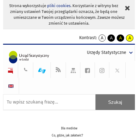
Strona wykorzystuje
pliki cookies
. Korzystanie z witryny bez
zmiany ustawień Twojej przeglądarki oznacza, że będą one
umieszczane w Twoim urządzeniu końcowym. Zawsze możesz
zmienić te ustawienia.
Kontrast:
A
A
A
A
kontrast
kontrast
kontrast
kontra
domyślny
biały
żółty
czarny
Urzędy Statystyczne
tekst
tekst
tekst
na
na
na
czarnym
czarnym
żółtym
Dla mediów
Co, gdzie, jak załatwić?