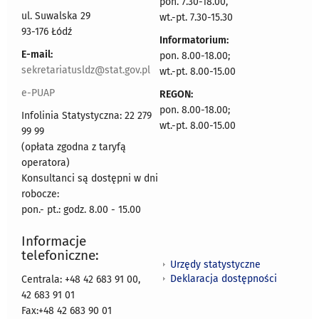
pon. 7.30-18.00,
ul. Suwalska 29
wt.-pt. 7.30-15.30
93-176 Łódź
Informatorium:
E-mail:
pon. 8.00-18.00;
sekretariatusldz@stat.gov.pl
wt.-pt. 8.00-15.00
e-PUAP
REGON:
pon. 8.00-18.00;
Infolinia Statystyczna: 22 279
wt.-pt. 8.00-15.00
99 99
(opłata zgodna z taryfą
operatora)
Konsultanci są dostępni w dni
robocze:
pon.- pt.: godz. 8.00 - 15.00
Informacje
telefoniczne:
Urzędy statystyczne
Deklaracja dostępności
Centrala: +48 42 683 91 00,
42 683 91 01
Fax:+48 42 683 90 01