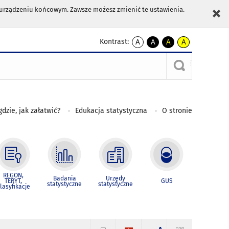
m urządzeniu końcowym. Zawsze możesz zmienić te ustawienia.
Kontrast:
A
A
A
A
kontrast
kontrast
kontrast
kontrast
domyślny
biały
żółty
czarny
tekst
tekst
tekst
na
na
na
czarnym
czarnym
żółtym
gdzie, jak załatwić?
Edukacja statystyczna
O stronie
REGON,
Badania
Urzędy
TERYT,
GUS
statystyczne
statystyczne
lasyfikacje