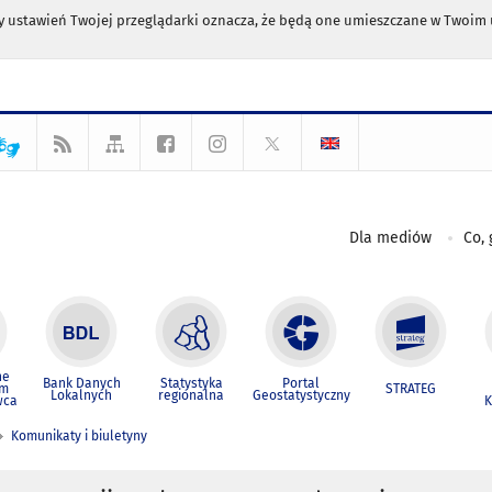
any ustawień Twojej przeglądarki oznacza, że będą one umieszczane w Twoi
Dla mediów
Co, 
ne
Bank Danych
Statystyka
Portal
um
STRATEG
Lokalnych
regionalna
Geostatystyczny
wca
K
Komunikaty i biuletyny