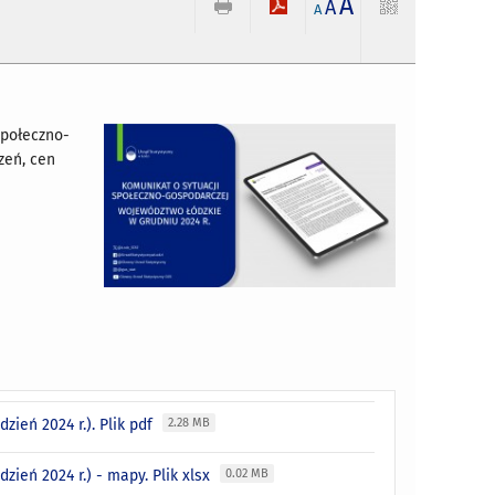
A
A
A
społeczno-
zeń, cen
.
ień 2024 r.). Plik pdf
2.28 MB
ień 2024 r.) - mapy. Plik xlsx
0.02 MB