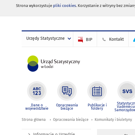
Strona wykorzystuje
pliki cookies
. Korzystanie z witryny bez zmi
Urzędy Statystyczne
Kontakt
BIP
Statystycz
Dane o
Opracowania
Publikacje i
Vademec
województwie
bieżące
foldery
Samorządo
Strona główna
Opracowania bieżące
Komunikaty i biuletyny
Informacje o Urzędzie