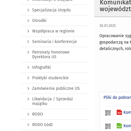
Komunikat 
województw
Specjalizacja Urzędu
Ośrodki
30.01.2025
Współpraca w regionie
Opracowanie syg
Seminaria i konferencje
gospodarczą na t
detalicznych, ro
Patronaty honorowe
Dyrektora US
Infografiki
Praktyki studenckie
Zamówienia publiczne US
Pliki do pobra
Likwidacja / Sprzedaż
majątku
Kom
RODO
RODO Łódź
Kom