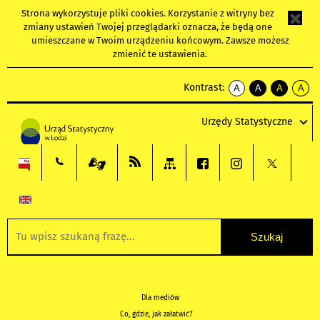
Strona wykorzystuje
pliki cookies
. Korzystanie z witryny bez
zmiany ustawień Twojej przeglądarki oznacza, że będą one
umieszczane w Twoim urządzeniu końcowym. Zawsze możesz
zmienić te ustawienia.
Kontrast:
A
A
A
A
kontrast
kontrast
kontrast
kontra
domyślny
biały
żółty
czarny
Urzędy Statystyczne
tekst
tekst
tekst
na
na
na
czarnym
czarnym
żółtym
Dla mediów
Co, gdzie, jak załatwić?