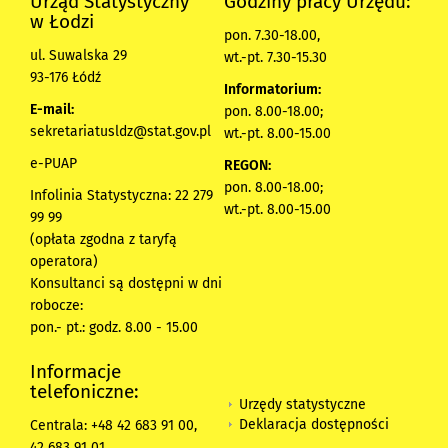
Urząd Statystyczny
Godziny pracy Urzędu:
w Łodzi
pon. 7.30-18.00,
ul. Suwalska 29
wt.-pt. 7.30-15.30
93-176 Łódź
Informatorium:
E-mail:
pon. 8.00-18.00;
sekretariatusldz@stat.gov.pl
wt.-pt. 8.00-15.00
e-PUAP
REGON:
pon. 8.00-18.00;
Infolinia Statystyczna: 22 279
wt.-pt. 8.00-15.00
99 99
(opłata zgodna z taryfą
operatora)
Konsultanci są dostępni w dni
robocze:
pon.- pt.: godz. 8.00 - 15.00
Informacje
telefoniczne:
Urzędy statystyczne
Deklaracja dostępności
Centrala: +48 42 683 91 00,
42 683 91 01