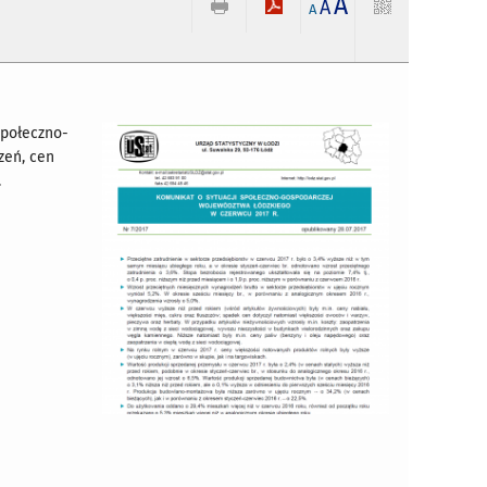
A
A
A
społeczno-
zeń, cen
.