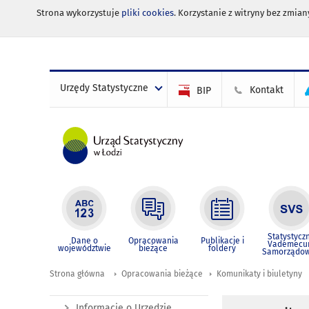
Strona wykorzystuje
pliki cookies
. Korzystanie z witryny bez zmi
Urzędy Statystyczne
Kontakt
BIP
Statystycz
Dane o
Opracowania
Publikacje i
Vademec
województwie
bieżące
foldery
Samorządo
Strona główna
Opracowania bieżące
Komunikaty i biuletyny
Informacje o Urzędzie