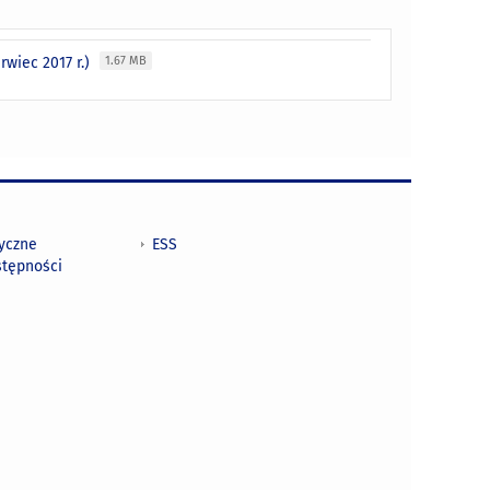
wiec 2017 r.)
1.67 MB
tyczne
ESS
stępności