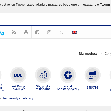
any ustawień Twojej przeglądarki oznacza, że będą one umieszczane w Twoi
Dla mediów
Co, 
ne
Bank Danych
Statystyka
Portal
um
STRATEG
Lokalnych
regionalna
Geostatystyczny
wca
K
Komunikaty i biuletyny