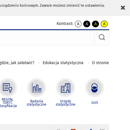
m urządzeniu końcowym. Zawsze możesz zmienić te ustawienia.
Kontrast:
A
A
A
A
kontrast
kontrast
kontrast
kontrast
domyślny
biały
żółty
czarny
tekst
tekst
tekst
na
na
na
czarnym
czarnym
żółtym
gdzie, jak załatwić?
Edukacja statystyczna
O stronie
REGON,
Badania
Urzędy
TERYT,
GUS
statystyczne
statystyczne
lasyfikacje