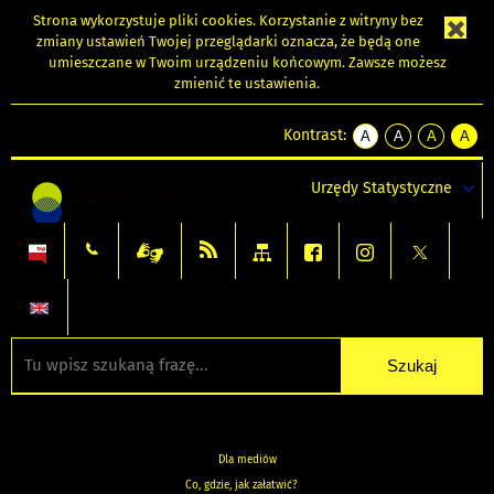
Strona wykorzystuje
pliki cookies
. Korzystanie z witryny bez
zmiany ustawień Twojej przeglądarki oznacza, że będą one
umieszczane w Twoim urządzeniu końcowym. Zawsze możesz
zmienić te ustawienia.
Kontrast:
A
A
A
A
kontrast
kontrast
kontrast
kontra
domyślny
biały
żółty
czarny
Urzędy Statystyczne
tekst
tekst
tekst
na
na
na
czarnym
czarnym
żółtym
Dla mediów
Co, gdzie, jak załatwić?