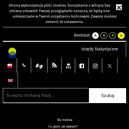
Strona wykorzystuje
pliki cookies
. Korzystanie z witryny bez
zmiany ustawień Twojej przeglądarki oznacza, że będą one
umieszczane w Twoim urządzeniu końcowym. Zawsze możesz
zmienić te ustawienia.
Kontrast:
A
A
A
A
kontrast
kontrast
kontrast
kontra
domyślny
biały
żółty
czarny
Urzędy Statystyczne
tekst
tekst
tekst
na
na
na
czarnym
czarnym
żółtym
Dla mediów
Co, gdzie, jak załatwić?