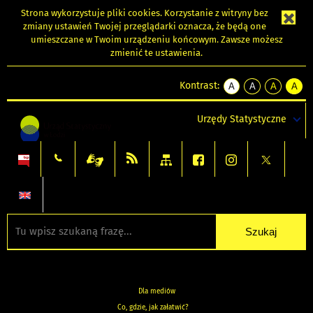
Strona wykorzystuje
pliki cookies
. Korzystanie z witryny bez
zmiany ustawień Twojej przeglądarki oznacza, że będą one
umieszczane w Twoim urządzeniu końcowym. Zawsze możesz
zmienić te ustawienia.
Kontrast:
A
A
A
A
kontrast
kontrast
kontrast
kontra
domyślny
biały
żółty
czarny
Urzędy Statystyczne
tekst
tekst
tekst
na
na
na
czarnym
czarnym
żółtym
Dla mediów
Co, gdzie, jak załatwić?