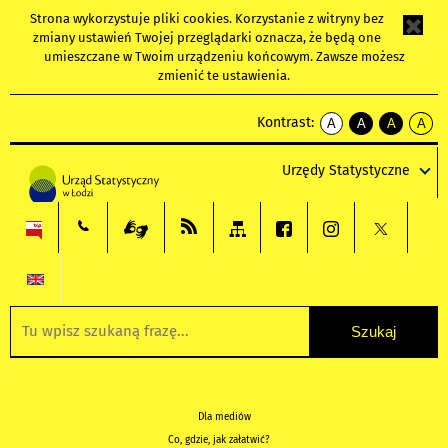
Strona wykorzystuje
pliki cookies
. Korzystanie z witryny bez
zmiany ustawień Twojej przeglądarki oznacza, że będą one
umieszczane w Twoim urządzeniu końcowym. Zawsze możesz
zmienić te ustawienia.
Kontrast:
A
A
A
A
kontrast
kontrast
kontrast
kontra
domyślny
biały
żółty
czarny
Urzędy Statystyczne
tekst
tekst
tekst
na
na
na
czarnym
czarnym
żółtym
Dla mediów
Co, gdzie, jak załatwić?