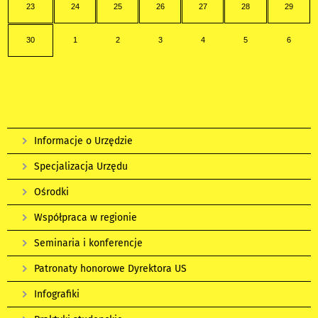
23
24
25
26
27
28
29
30
1
2
3
4
5
6
Informacje o Urzędzie
Specjalizacja Urzędu
Ośrodki
Współpraca w regionie
Seminaria i konferencje
Patronaty honorowe Dyrektora US
Infografiki