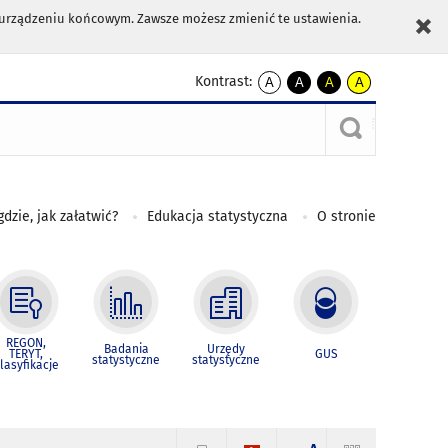
m urządzeniu końcowym. Zawsze możesz zmienić te ustawienia.
Kontrast:
A
A
A
A
kontrast
kontrast
kontrast
kontrast
domyślny
biały
żółty
czarny
tekst
tekst
tekst
na
na
na
czarnym
czarnym
żółtym
gdzie, jak załatwić?
Edukacja statystyczna
O stronie
REGON,
Badania
Urzędy
TERYT,
GUS
statystyczne
statystyczne
lasyfikacje