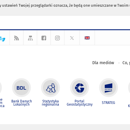
any ustawień Twojej przeglądarki oznacza, że będą one umieszczane w Twoi
Dla mediów
Co, 
ne
Bank Danych
Statystyka
Portal
um
STRATEG
Lokalnych
regionalna
Geostatystyczny
wca
K