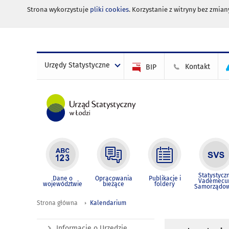
Strona wykorzystuje
pliki cookies
. Korzystanie z witryny bez zmi
Urzędy Statystyczne
Kontakt
BIP
Statystycz
Dane o
Opracowania
Publikacje i
Vademec
województwie
bieżące
foldery
Samorządo
Strona główna
Kalendarium
Informacje o Urzędzie