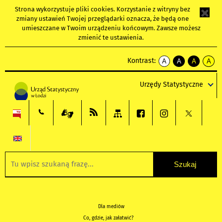
Strona wykorzystuje
pliki cookies
. Korzystanie z witryny bez
zmiany ustawień Twojej przeglądarki oznacza, że będą one
umieszczane w Twoim urządzeniu końcowym. Zawsze możesz
zmienić te ustawienia.
Kontrast:
A
A
A
A
kontrast
kontrast
kontrast
kontra
domyślny
biały
żółty
czarny
Urzędy Statystyczne
tekst
tekst
tekst
na
na
na
czarnym
czarnym
żółtym
Dla mediów
Co, gdzie, jak załatwić?