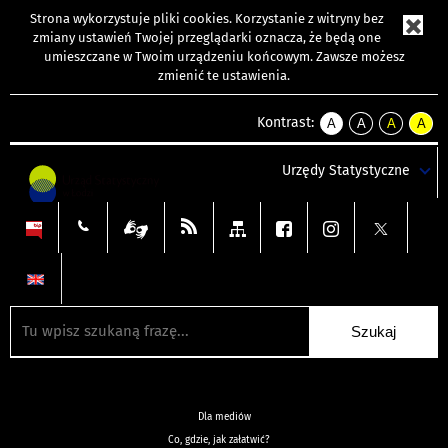
Strona wykorzystuje
pliki cookies
. Korzystanie z witryny bez
zmiany ustawień Twojej przeglądarki oznacza, że będą one
umieszczane w Twoim urządzeniu końcowym. Zawsze możesz
zmienić te ustawienia.
Kontrast:
A
A
A
A
kontrast
kontrast
kontrast
kontra
domyślny
biały
żółty
czarny
Urzędy Statystyczne
tekst
tekst
tekst
na
na
na
czarnym
czarnym
żółtym
Dla mediów
Co, gdzie, jak załatwić?