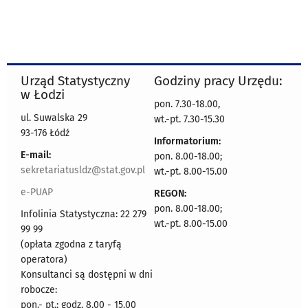
Urząd Statystyczny
Godziny pracy Urzędu:
w Łodzi
pon. 7.30-18.00,
ul. Suwalska 29
wt.-pt. 7.30-15.30
93-176 Łódź
Informatorium:
E-mail:
pon. 8.00-18.00;
sekretariatusldz@stat.gov.pl
wt.-pt. 8.00-15.00
e-PUAP
REGON:
pon. 8.00-18.00;
Infolinia Statystyczna: 22 279
wt.-pt. 8.00-15.00
99 99
(opłata zgodna z taryfą
operatora)
Konsultanci są dostępni w dni
robocze:
pon.- pt.: godz. 8.00 - 15.00