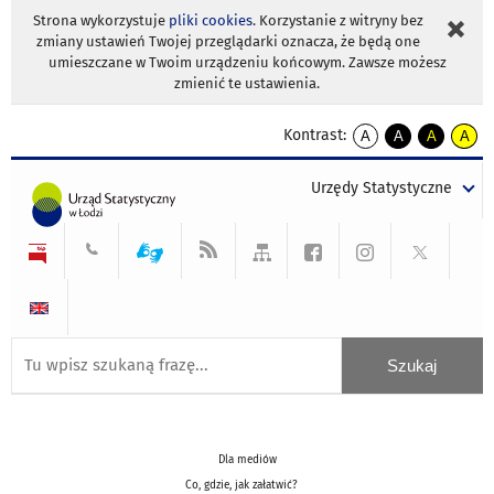
Strona wykorzystuje
pliki cookies
. Korzystanie z witryny bez
zmiany ustawień Twojej przeglądarki oznacza, że będą one
umieszczane w Twoim urządzeniu końcowym. Zawsze możesz
zmienić te ustawienia.
Kontrast:
A
A
A
A
kontrast
kontrast
kontrast
kontra
domyślny
biały
żółty
czarny
Urzędy Statystyczne
tekst
tekst
tekst
na
na
na
czarnym
czarnym
żółtym
Dla mediów
Co, gdzie, jak załatwić?