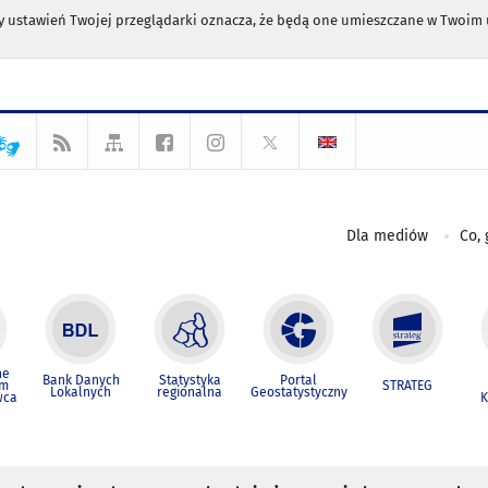
any ustawień Twojej przeglądarki oznacza, że będą one umieszczane w Twoi
Dla mediów
Co, 
ne
Bank Danych
Statystyka
Portal
um
STRATEG
Lokalnych
regionalna
Geostatystyczny
wca
K