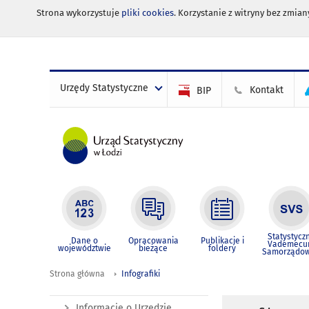
Strona wykorzystuje
pliki cookies
. Korzystanie z witryny bez zmi
Urzędy Statystyczne
Kontakt
BIP
Statystycz
Dane o
Opracowania
Publikacje i
Vademec
województwie
bieżące
foldery
Samorządo
Strona główna
Infografiki
Informacje o Urzędzie