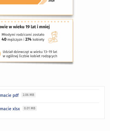
ormacie pdf
2.06 MB
ormacie xlsx
0.01 MB