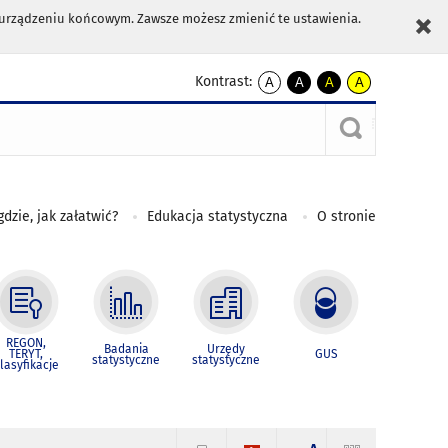
m urządzeniu końcowym. Zawsze możesz zmienić te ustawienia.
Kontrast:
A
A
A
A
kontrast
kontrast
kontrast
kontrast
domyślny
biały
żółty
czarny
tekst
tekst
tekst
na
na
na
czarnym
czarnym
żółtym
gdzie, jak załatwić?
Edukacja statystyczna
O stronie
REGON,
Badania
Urzędy
TERYT,
GUS
statystyczne
statystyczne
lasyfikacje