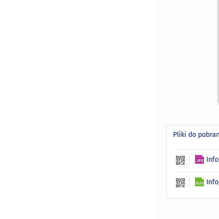
Pliki do pobra
Info
Info