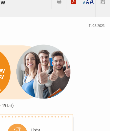
A
 w
A
A
11.08.2023