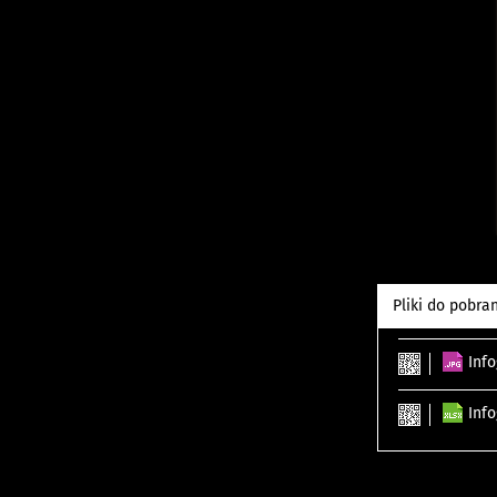
Pliki do pobra
Info
Info