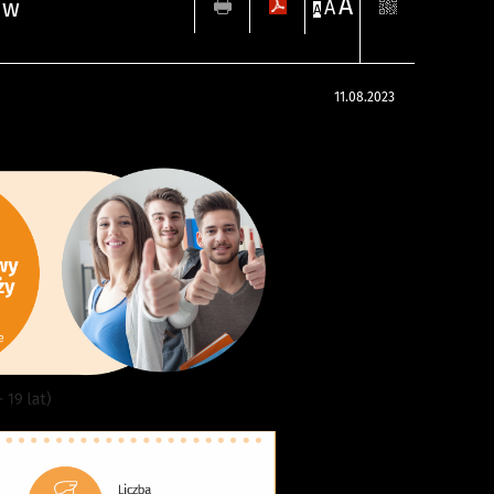
A
 w
A
A
11.08.2023