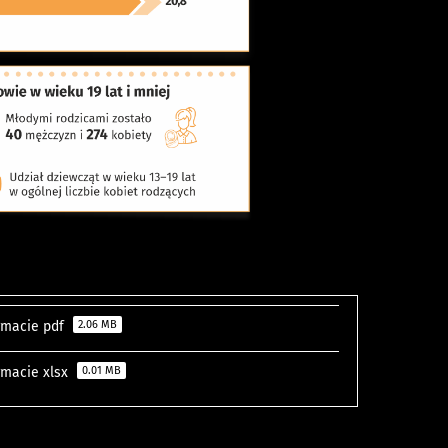
ormacie pdf
2.06 MB
ormacie xlsx
0.01 MB