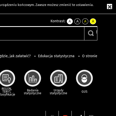
m urządzeniu końcowym. Zawsze możesz zmienić te ustawienia.
Kontrast:
A
A
A
A
kontrast
kontrast
kontrast
kontrast
domyślny
biały
żółty
czarny
tekst
tekst
tekst
na
na
na
czarnym
czarnym
żółtym
gdzie, jak załatwić?
Edukacja statystyczna
O stronie
REGON,
Badania
Urzędy
TERYT,
GUS
statystyczne
statystyczne
lasyfikacje