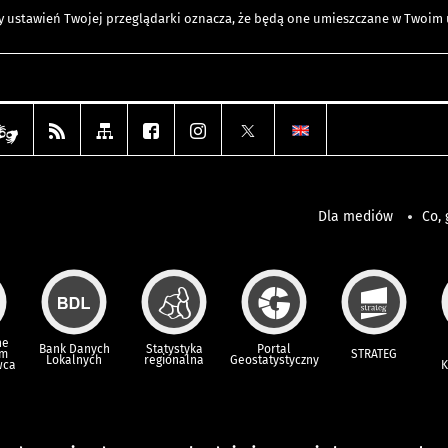
any ustawień Twojej przeglądarki oznacza, że będą one umieszczane w Twoi
Dla mediów
Co, 
ne
Bank Danych
Statystyka
Portal
um
STRATEG
Lokalnych
regionalna
Geostatystyczny
wca
K