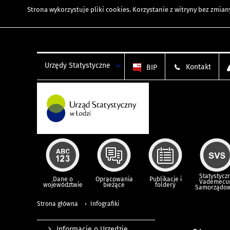
Strona wykorzystuje
pliki cookies
. Korzystanie z witryny bez zmi
Urzędy Statystyczne
Kontakt
BIP
Statystycz
Dane o
Opracowania
Publikacje i
Vademec
województwie
bieżące
foldery
Samorządo
Strona główna
Infografiki
Informacje o Urzędzie