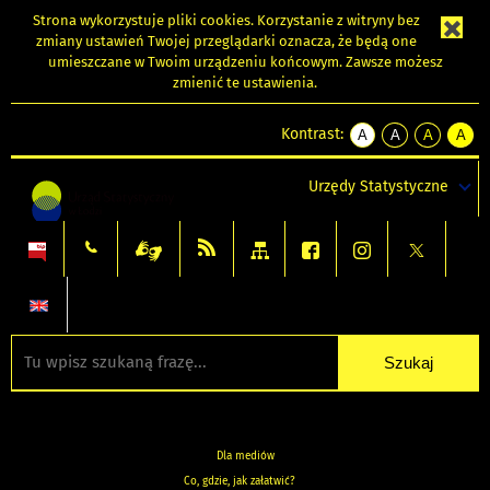
Strona wykorzystuje
pliki cookies
. Korzystanie z witryny bez
zmiany ustawień Twojej przeglądarki oznacza, że będą one
umieszczane w Twoim urządzeniu końcowym. Zawsze możesz
zmienić te ustawienia.
Kontrast:
A
A
A
A
kontrast
kontrast
kontrast
kontra
domyślny
biały
żółty
czarny
Urzędy Statystyczne
tekst
tekst
tekst
na
na
na
czarnym
czarnym
żółtym
Dla mediów
Co, gdzie, jak załatwić?