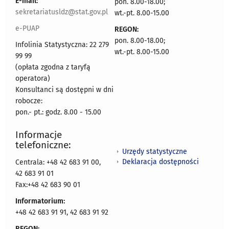
E-mail:
pon. 8.00-18.00;
sekretariatusldz@stat.gov.pl
wt.-pt. 8.00-15.00
e-PUAP
REGON:
pon. 8.00-18.00;
Infolinia Statystyczna: 22 279
wt.-pt. 8.00-15.00
99 99
(opłata zgodna z taryfą
operatora)
Konsultanci są dostępni w dni
robocze:
pon.- pt.: godz. 8.00 - 15.00
Informacje
telefoniczne:
Urzędy statystyczne
Deklaracja dostępności
Centrala: +48 42 683 91 00,
42 683 91 01
Fax:+48 42 683 90 01
Informatorium:
+48 42 683 91 91, 42 683 91 92
REGON: