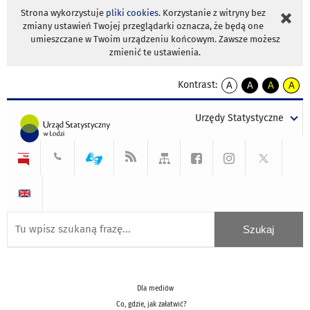
Strona wykorzystuje
pliki cookies
. Korzystanie z witryny bez
zmiany ustawień Twojej przeglądarki oznacza, że będą one
umieszczane w Twoim urządzeniu końcowym. Zawsze możesz
zmienić te ustawienia.
Kontrast:
A
A
A
A
kontrast
kontrast
kontrast
kontra
domyślny
biały
żółty
czarny
Urzędy Statystyczne
tekst
tekst
tekst
na
na
na
czarnym
czarnym
żółtym
Dla mediów
Co, gdzie, jak załatwić?