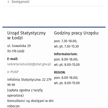
Dostępność
Urząd Statystyczny
Godziny pracy Urzędu:
w Łodzi
pon. 7.30-18.00,
ul. Suwalska 29
wt.-pt. 7.30-15.30
93-176 Łódź
Informatorium:
E-mail:
pon. 8.00-18.00;
sekretariatusldz@stat.gov.pl
wt.-pt. 8.00-15.00
e-PUAP
REGON:
pon. 8.00-18.00;
Infolinia Statystyczna: 22 279
wt.-pt. 8.00-15.00
99 99
(opłata zgodna z taryfą
operatora)
Konsultanci są dostępni w dni
robocze: