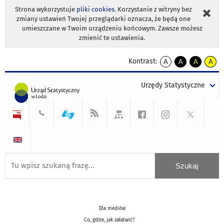
Strona wykorzystuje
pliki cookies
. Korzystanie z witryny bez
zmiany ustawień Twojej przeglądarki oznacza, że będą one
umieszczane w Twoim urządzeniu końcowym. Zawsze możesz
zmienić te ustawienia.
Kontrast:
A
A
A
A
kontrast
kontrast
kontrast
kontra
domyślny
biały
żółty
czarny
Urzędy Statystyczne
tekst
tekst
tekst
na
na
na
czarnym
czarnym
żółtym
Dla mediów
Co, gdzie, jak załatwić?