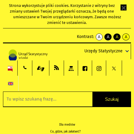
Strona wykorzystuje
pliki cookies
. Korzystanie z witryny bez
zmiany ustawień Twojej przeglądarki oznacza, że będą one
umieszczane w Twoim urządzeniu końcowym. Zawsze możesz
zmienić te ustawienia.
Kontrast:
A
A
A
A
kontrast
kontrast
kontrast
kontra
domyślny
biały
żółty
czarny
Urzędy Statystyczne
tekst
tekst
tekst
na
na
na
czarnym
czarnym
żółtym
Dla mediów
Co, gdzie, jak załatwić?