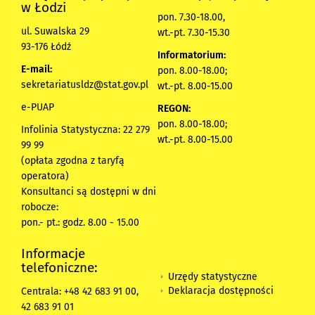
w Łodzi
pon. 7.30-18.00,
ul. Suwalska 29
wt.-pt. 7.30-15.30
93-176 Łódź
Informatorium:
E-mail:
pon. 8.00-18.00;
sekretariatusldz@stat.gov.pl
wt.-pt. 8.00-15.00
e-PUAP
REGON:
pon. 8.00-18.00;
Infolinia Statystyczna: 22 279
wt.-pt. 8.00-15.00
99 99
(opłata zgodna z taryfą
operatora)
Konsultanci są dostępni w dni
robocze:
pon.- pt.: godz. 8.00 - 15.00
Informacje
telefoniczne:
Urzędy statystyczne
Deklaracja dostępności
Centrala: +48 42 683 91 00,
42 683 91 01