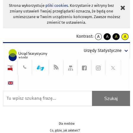
Strona wykorzystuje
pliki cookies
. Korzystanie z witryny bez
zmiany ustawień Twojej przeglądarki oznacza, że będą one
umieszczane w Twoim urządzeniu końcowym. Zawsze możesz
zmienić te ustawienia.
Kontrast:
A
A
A
A
kontrast
kontrast
kontrast
kontra
domyślny
biały
żółty
czarny
Urzędy Statystyczne
tekst
tekst
tekst
na
na
na
czarnym
czarnym
żółtym
Dla mediów
Co, gdzie, jak załatwić?