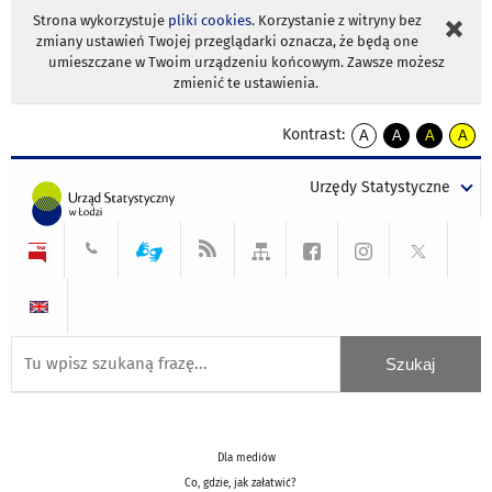
Strona wykorzystuje
pliki cookies
. Korzystanie z witryny bez
zmiany ustawień Twojej przeglądarki oznacza, że będą one
umieszczane w Twoim urządzeniu końcowym. Zawsze możesz
zmienić te ustawienia.
Kontrast:
A
A
A
A
kontrast
kontrast
kontrast
kontra
domyślny
biały
żółty
czarny
Urzędy Statystyczne
tekst
tekst
tekst
na
na
na
czarnym
czarnym
żółtym
Dla mediów
Co, gdzie, jak załatwić?