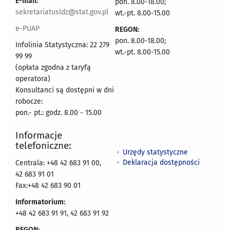
E-mail:
pon. 8.00-18.00;
sekretariatusldz@stat.gov.pl
wt.-pt. 8.00-15.00
e-PUAP
REGON:
pon. 8.00-18.00;
Infolinia Statystyczna: 22 279
wt.-pt. 8.00-15.00
99 99
(opłata zgodna z taryfą
operatora)
Konsultanci są dostępni w dni
robocze:
pon.- pt.: godz. 8.00 - 15.00
Informacje
telefoniczne:
Urzędy statystyczne
Deklaracja dostępności
Centrala: +48 42 683 91 00,
42 683 91 01
Fax:+48 42 683 90 01
Informatorium:
+48 42 683 91 91, 42 683 91 92
REGON: