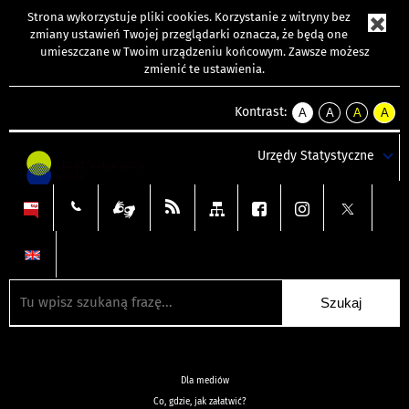
Strona wykorzystuje
pliki cookies
. Korzystanie z witryny bez
zmiany ustawień Twojej przeglądarki oznacza, że będą one
umieszczane w Twoim urządzeniu końcowym. Zawsze możesz
zmienić te ustawienia.
Kontrast:
A
A
A
A
kontrast
kontrast
kontrast
kontra
domyślny
biały
żółty
czarny
Urzędy Statystyczne
tekst
tekst
tekst
na
na
na
czarnym
czarnym
żółtym
Dla mediów
Co, gdzie, jak załatwić?