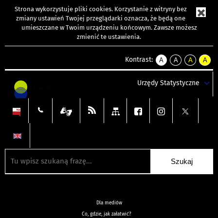
Strona wykorzystuje
pliki cookies
. Korzystanie z witryny bez
zmiany ustawień Twojej przeglądarki oznacza, że będą one
umieszczane w Twoim urządzeniu końcowym. Zawsze możesz
zmienić te ustawienia.
Kontrast:
A
A
A
A
kontrast
kontrast
kontrast
kontra
domyślny
biały
żółty
czarny
Urzędy Statystyczne
tekst
tekst
tekst
na
na
na
czarnym
czarnym
żółtym
Dla mediów
Co, gdzie, jak załatwić?